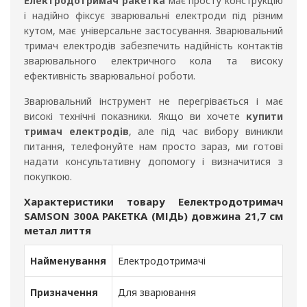
Електродотримач ракетка
має просту конструкцію
і надійно фіксує зварювальні електроди під різним
кутом, має універсальне застосування. Зварювальний
тримач електродів забезпечить надійність контактів
зварювального електричного кола та високу
ефективність зварювальної роботи.
Зварювальний інструмент не перегрівається і має
високі технічні показники. Якщо ви хочете
купити
тримач електродів
, але під час вибору виникли
питання, телефонуйте нам просто зараз, ми готові
надати консультативну допомогу і визначитися з
покупкою.
Характеристики товару Еелектродотримач
SAMSON 300A РАКЕТКА (МІДЬ) довжина 21,7 см
метал лиття
Найменування
Електродотримачі
Призначення
Для зварювання