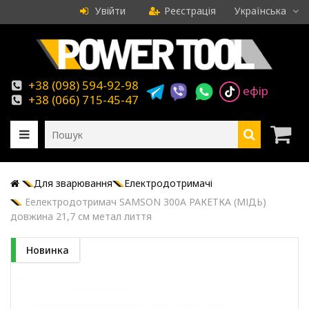
Увійти
Реєстрація
Українська
+38 (098) 594-92-98
ефір
+38 (066) 715-45-47
Для зварювання
Електродотримачі
Еелектродотримач SAMSON 300A РАКЕТКА (МІДЬ)
довжина 21,7 см метал лиття
Новинка